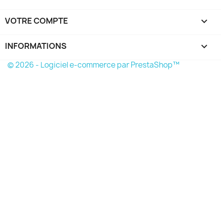
VOTRE COMPTE

INFORMATIONS
keyboard_arrow_down
© 2026 - Logiciel e-commerce par PrestaShop™